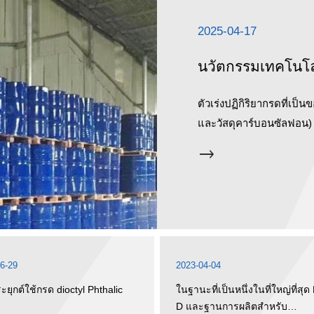
2025-04-17
นวัตกรรมเทคโนโลย
ตัวเร่งปฏิกิริยากรดที่เป
และวัสดุคาร์บอนซัลฟอน) ช
6-29
2023-04-04
ยุกต์ใช้กรด dioctyl Phthalic
ในฐานะที่เป็นหนึ่งในที่ใหญ่ที่สุด
)
D และฐานการผลิตสําหรับ