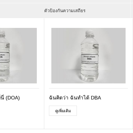
ตัวป้องกันความเสถียร
นี่ (DOA)
ฉันคิดว่า ฉันทำได้ DBA
ดูเพิ่มเติม