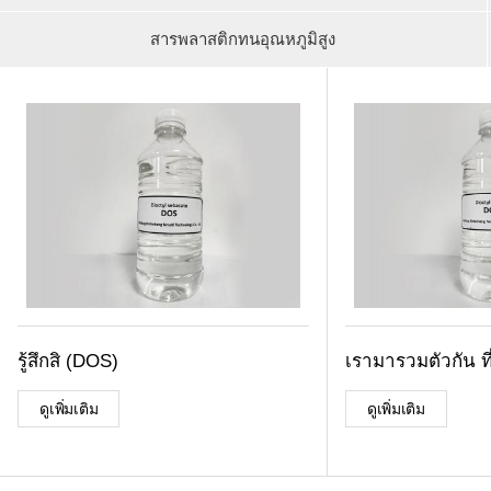
สารพลาสติกทนอุณหภูมิสูง
รู้สึกสิ (DOS)
เรามารวมตัวกัน ที่
ดูเพิ่มเติม
ดูเพิ่มเติม