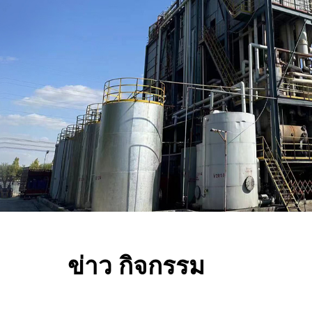
ข่าว กิจกรรม