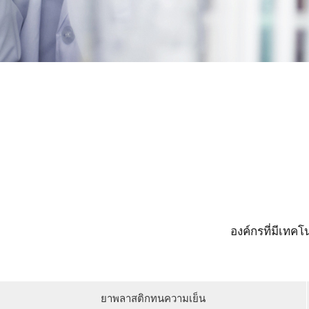
องค์กรที่มีเท
ยาพลาสติกทนความเย็น