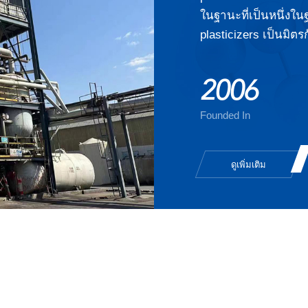
ในฐานะที่เป็นหนึ่งใน
plasticizers เป็นมิต
2006
Founded In
ดูเพิ่มเติม