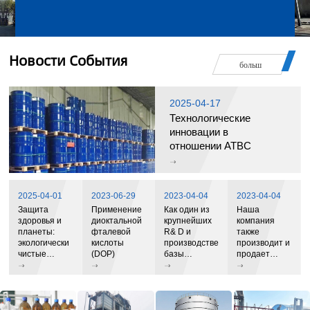
таких как экологически чистые пластификаторы,
инженерные и технические услуги и т. д. В качестве
одной из крупнейших научно-исследовательских и
производственных баз для экологически чистых
Новости События
больш
пластификаторов в Китае,
2025-04-17
Технологические
инновации в
отношении ATBC
2025-04-01
2023-06-29
2023-04-04
2023-04-04
Защита
Применение
Как один из
Наша
здоровья и
диоктальной
крупнейших
компания
планеты:
фталевой
R& D и
также
экологически
кислоты
производственные
производит и
чистые
(DOP)
базы
продает
пластификаторы
экологически
экологически
открывают
чистых
чистые
зеленого
пластификаторов
пластификаторы
будущего
в Китае
и
стабилизаторы