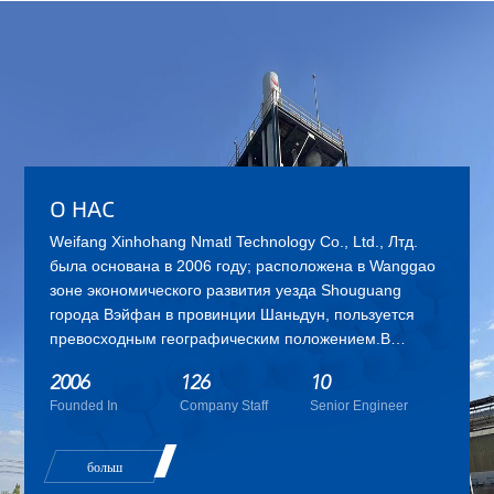
О НАС
Weifang Xinhohang Nmatl Technology Co., Ltd.
, Лтд.
была основана в 2006 году; расположена в Wanggao
зоне экономического развития уезда Shouguang
города Вэйфан в провинции Шаньдун, пользуется
превосходным географическим положением.В
настоящее время наша компания насчитывает 126
2006
126
10
сотрудников, в том числе 10 старших инженеров, 16
Founded In
Company Staff
Senior Engineer
специалистов и техников. Xinhohang является
высокотехнологичным предприятием,
интегрирующим исследования и разработки,
больш
производство, продажи и обслуживание продуктов,