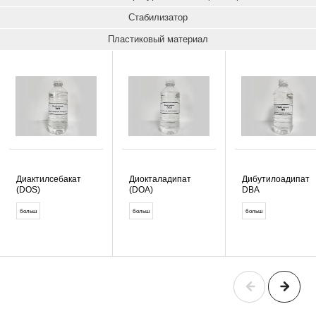
Стабилизатор
Пластиковый материал
Диактилсебакат
Диокталадипат
Дибутилоадипат
(DOS)
(DOA)
DBA
больш
больш
больш