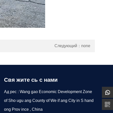
Следующий：none
Свя жите сь с нами
Ад рес : Wang gao Economic Development Zone
of Sho ugu ang County of We if ang City in S hand
ong Prov ince , China