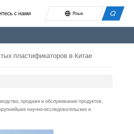
тесь с нами
Язык
кологически чистый пластификатор
AQ
ысокотемпературный пластификатор
стых пластификаторов в Китае
ластиковый материал
водство, продажи и обслуживание продуктов,
з крупнейших научно-исследовательских и