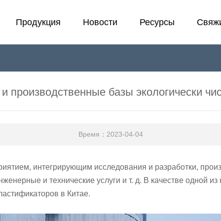
Продукция
Новости
Ресурсы
Свяжи
Холодный пластификатор
Лаборатория
Э
F
Пластификатор
В
 и производственные базы экологически чи
Стабилизатор
П
Время：2023-04-04
иятием, интегрирующим исследования и разработки, произ
нженерные и технические услуги и т. д. В качестве одной и
ластификаторов в Китае.