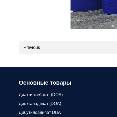
Previous
Основные товары
Диактилсебакат (DOS)
Диокталадипат (DOA)
Дибутилоадипат DBA