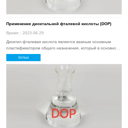
Применение диоктальной фталевой кислоты (DOP)
Время：2023-06-29
Диоктил фталевая кислота является важным основным
пластификатором общего назначения, который в основном
используется для обработки смолы ПВХ, смолы химического
больш
волокна, смолы уксусной кислоты,
акрилонитрилбутадиенстирола, каучука и других полимеров,
а также краски, красителей, дисперсантов и т. д.