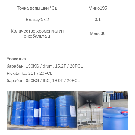
Точка вспышки,°C≥
Мино195
Влага,% ≤2
0.1
Количество хромоплатин
Макс30
о-кобальта ≤
Упаковка
барабан: 190KG / drum, 15.2T / 20FCL
Flexitankc: 21T / 20FCL
барабан: 950KG / IBC, 19.0T / 20FCL