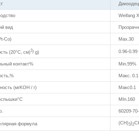
кт
Диизодец
одство
Weifang X
ий вид
Прозрачн
Pt-Co)
Max.30
3
0.96-0.99
сть (20°C, см)
/ g)
льный контакт%
Min.99%
ость,%
Макс. 0.1
ность (мгKOH / г)
Макс0.1
вспышки°C
MIn.160
o.
60209-70
(CH)
)
C
улярная формула
3
2