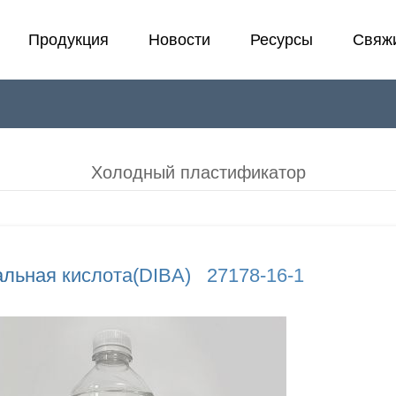
Продукция
Новости
Ресурсы
Свяжи
Холодный пластификатор
Лаборатория
Э
F
Пластификатор
В
Холодный пластификатор
Стабилизатор
П
альная кислота(DIBA) 27178-16-1