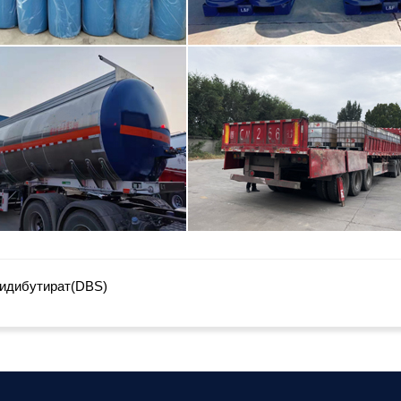
идибутират(DBS)