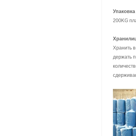
Упаковка
200KG пла
Хранили
Хранить в
держать п
количеств
сдерживан