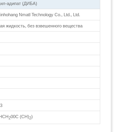
ил-адипат (ДИБА)
inhohang Nmatl Technology Co., Ltd., Ltd.
ая жидкость, без взвешенного вещества
-3
HCH
00C (CH)
)
2
2