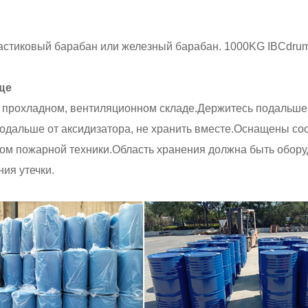
стиковый барабан или железный барабан. 1000KG IBCdrum
ще
 прохладном, вентиляционном складе.Держитесь подальше о
одальше от аксидизатора, не хранить вместе.Оснащены с
ом пожарной техники.Область хранения должна быть обор
ия утечки.