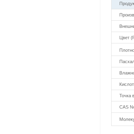
Проду
Произв
Внешн
Цвет (
Плотно
Пасха
Влажн
Кислот
Точка 
CAS N
Молек