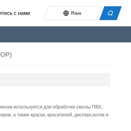
тесь с нами
Язык
кологически чистый пластификатор
AQ
ысокотемпературный пластификатор
DOP)
ластиковый материал
овном используется для обработки смолы ПВХ,
ров, а также краски, красителей, дисперсантов и