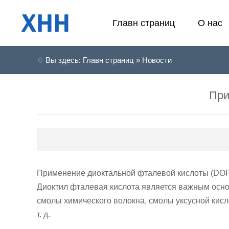
Главн страниц
О нас
♢ Вы здесь: Главн страниц » Новости
При
Применение диоктальной фталевой кислоты (DO
Диоктил фталевая кислота является важным осно
смолы химического волокна, смолы уксусной кисло
т. д.