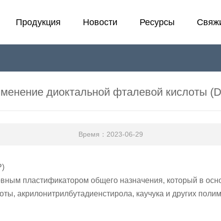
Продукция
Новости
Ресурсы
Свяжи
Холодный пластификатор
Лаборатория
Э
F
Пластификатор
В
менение диоктальной фталевой кислоты (
Стабилизатор
П
Время：2023-06-29
P)
вным пластификатором общего назначения, который в осн
ты, акрилонитрилбутадиенстирола, каучука и других полиме